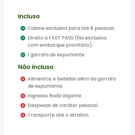
privacidade. Ideal para grupos, o passeio
acontece em cabine reservada,
Incluso
proporcionando um momento único nas
alturas.
Cabine exclusiva para até 8 pessoas.
Direito a FAST PASS (fila exclusiva
O que é a cabine exclusiva da roda
com embarque prioritário).
gigante?
1 garrafa de espumante.
É uma cabine privativa com capacidade
para até 8 pessoas e limite de 500 kg,
Não incluso
perfeita para comemorações, encontros
Alimentos e bebidas além da garrafa
especiais ou experiências diferenciadas.
de espumante.
O que está incluso na experiência?
Ingresso Roda Gigante
Cabine exclusiva e confortável
Despesas de caráter pessoal.
Espumante de qualidade
Transporte até o atrativo.
Taças descartáveis para brinde
Vista panorâmica da tríplice
fronteira