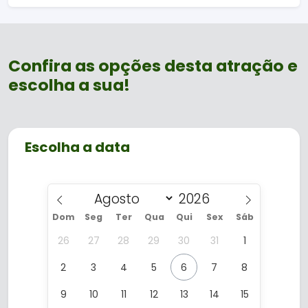
Por que escolher essa experiência?
Mais privacidade e conforto
Confira as opções desta atração e
Ideal para ocasiões especiais
escolha a sua!
Vista privilegiada da região
Perfeita para quem busca um passeio
diferente em Foz do Iguaçu, a cabine
exclusiva transforma o momento em
Escolha a data
uma experiência memorável.
Dom
Seg
Ter
Qua
Qui
Sex
Sáb
26
27
28
29
30
31
1
2
3
4
5
6
7
8
9
10
11
12
13
14
15