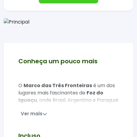
Conheça um pouco mais
O
Marco das Três Fronteiras
é um dos
lugares mais fascinantes de
Foz do
Iguaçu
, onde Brasil, Argentina e Paraguai
se encontram em um cenário natural
Ver mais
inesquecível. Com vista para o encontro
dos rios Iguaçu e Paraná, o espaço
combina beleza, cultura, gastronomia e
Incluso
entretenimento.