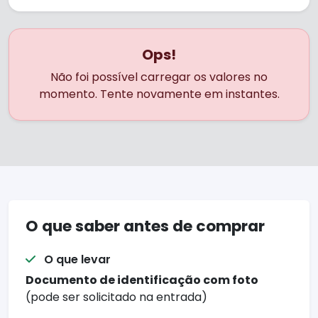
pensados para proporcionar
experiências inesquecíveis, sempre com
atenção aos mínimos detalhes.
Ops!
Não foi possível carregar os valores no
Ideal para quem quer aproveitar ao
momento. Tente novamente em instantes.
máximo as atrações imperdíveis da
cidade. Com a MMC Turismo, você
desfruta de cada momento com
tranquilidade, praticidade e a garantia de
um atendimento personalizado.
Descubra Foz do Iguaçu com quem
entende do assunto. Venha viver essa
O que saber antes de comprar
experiência com a MMC Turismo!
O que levar
Documento de identificação com foto
(pode ser solicitado na entrada)