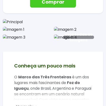
Comprar
Veja todas as
imagens
Conheça um pouco mais
O
Marco das Três Fronteiras
é um dos
lugares mais fascinantes de
Foz do
Iguaçu
, onde Brasil, Argentina e Paraguai
se encontram em um cenário natural
inesquecível. Com vista para o encontro
dos rios Iguaçu e Paraná, o espaço