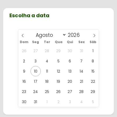
e o espetáculo
Show Três Fronteiras
às
19h30.
Escolha a data
A experiência no Marco é ideal para
quem busca um passeio completo,
reunindo história, arte, lazer e natureza
em um só lugar.
Dom
Seg
Ter
Qua
Qui
Sex
Sáb
26
27
28
29
30
31
1
2
3
4
5
6
7
8
9
10
11
12
13
14
15
16
17
18
19
20
21
22
23
24
25
26
27
28
29
30
31
1
2
3
4
5