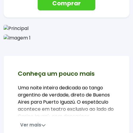
Comprar
Conheça um pouco mais
Uma noite inteira dedicada ao tango
argentino de verdade, direto de Buenos
Aires para Puerto Iguazú. O espetáculo
acontece em teatro exclusivo ao lado do
Casino Iguazú, com dançarinos
profissionais, cantores e orquestra ao
Ver mais
vivo em um show de 1h30 que conta a