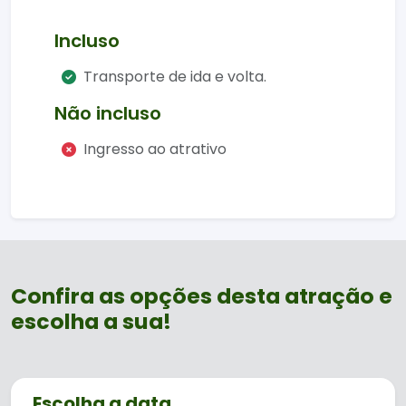
história do tango do início ao fim. E o
grand finale? O público sobe para o
Incluso
palco para uma mini aula com quem
Transporte de ida e volta.
mais entende do assunto.
Não incluso
Depois do show, ainda dá para explorar o
Casino Iguazú, e os clientes ganham free
Ingresso ao atrativo
play para usar nas máquinas.
Confira as opções desta atração e
escolha a sua!
Escolha a data