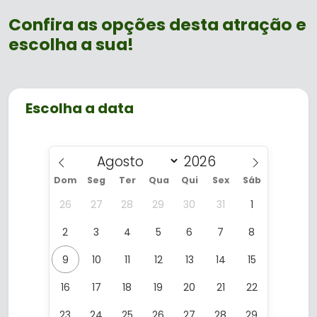
Localização Estratégica:
Situado
Confira as opções desta atração e
dentro do complexo City Center Iguazu.
escolha a sua!
Após saborear o menu, você pode testar
sua sorte em um dos cassinos mais
Escolha a data
modernos da região. A diversão é
garantida com uma ampla variedade de
opções:
Jogos de Mesa:
Poker, Blackjack e
Dom
Seg
Ter
Qua
Qui
Sex
Sáb
Baccarat com crupiês profissionais.
26
27
28
29
30
31
1
Roletas:
Emoção clássica em
versões eletrônicas e tradicionais.
2
3
4
5
6
7
8
Slots:
Caça-níqueis de última
9
10
11
12
13
14
15
geração com jackpots atrativos.
16
17
18
19
20
21
22
23
24
25
26
27
28
29