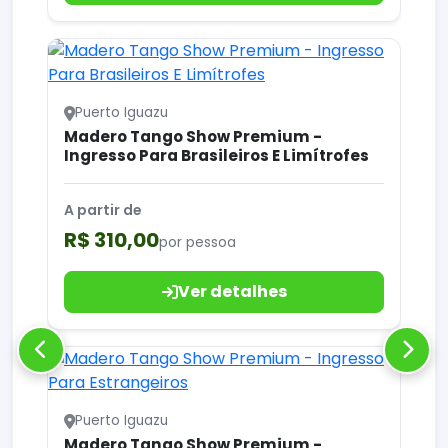
Puerto Iguazu
Madero Tango Show Premium -
Ingresso Para Brasileiros E Limítrofes
A partir de
R$ 310,00
por pessoa
Ver detalhes
Puerto Iguazu
Madero Tango Show Premium -