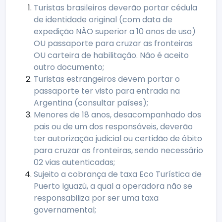
Turistas brasileiros deverão portar cédula
de identidade original (com data de
expedição NÃO superior a 10 anos de uso)
OU passaporte para cruzar as fronteiras
OU carteira de habilitação. Não é aceito
outro documento;
Turistas estrangeiros devem portar o
passaporte ter visto para entrada na
Argentina (consultar países);
Menores de 18 anos, desacompanhado dos
pais ou de um dos responsáveis, deverão
ter autorização judicial ou certidão de óbito
para cruzar as fronteiras, sendo necessário
02 vias autenticadas;
Sujeito a cobrança de taxa Eco Turística de
Puerto Iguazú, a qual a operadora não se
responsabiliza por ser uma taxa
governamental;