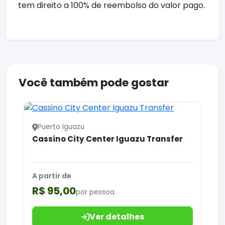
tem direito a 100% de reembolso do valor pago.
Você também pode gostar
Puerto Iguazu
Cassino City Center Iguazu Transfer
A partir de
R$ 95,00
por pessoa
Ver detalhes