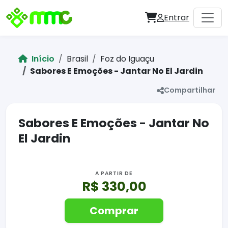
Entrar
Início
Brasil
Foz do Iguaçu
Sabores E Emoções - Jantar No El Jardin
Compartilhar
Sabores E Emoções - Jantar No
El Jardin
A PARTIR DE
R$ 330,00
Comprar