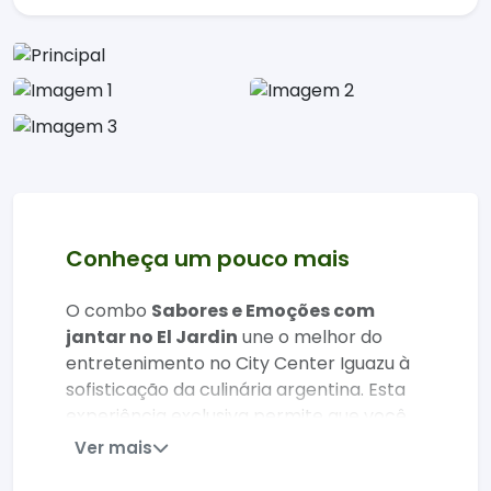
Conheça um pouco mais
O combo
Sabores e Emoções com
jantar no El Jardin
une o melhor do
entretenimento no City Center Iguazu à
sofisticação da culinária argentina. Esta
experiência exclusiva permite que você
desfrute de pratos regionais de alta
Ver mais
qualidade, vinhos selecionados e a