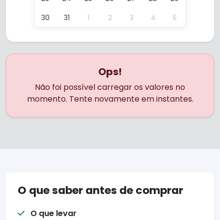
A combinação entre a alta gastronomia
e o lazer torna esta visita indispensável
30
31
1
2
3
4
5
para quem busca o que fazer na Tríplice
Fronteira.
Ops!
Não foi possível carregar os valores no
momento. Tente novamente em instantes.
O que saber antes de comprar
O que levar