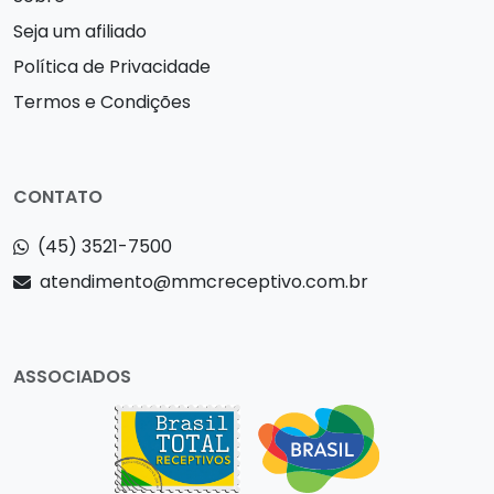
Seja um afiliado
Política de Privacidade
Termos e Condições
CONTATO
(45) 3521-7500
atendimento@mmcreceptivo.com.br
ASSOCIADOS