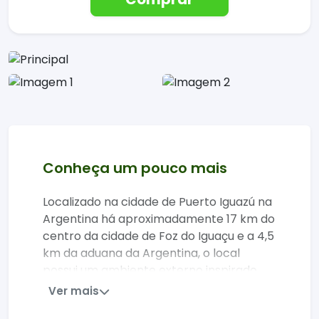
Conheça um pouco mais
Localizado na cidade de Puerto Iguazú na
Argentina há aproximadamente 17 km do
centro da cidade de Foz do Iguaçu e a 4,5
km da aduana da Argentina, o local
possui um ambiente externo inspirado
nas Missões Jesuítas, com uma
Ver mais
arquitetura que encanta os visitantes.