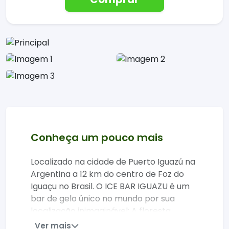
Conheça um pouco mais
Localizado na cidade de Puerto Iguazú na
Argentina a 12 km do centro de Foz do
Iguaçu no Brasil. O ICE BAR IGUAZU é um
bar de gelo único no mundo por sua
localização inimaginável: A floresta
tropical de Misiones, na Argentina. Uma
Ver mais