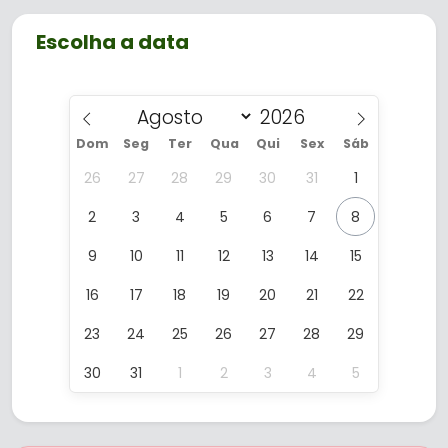
open bar, significa que você pode
Escolha a data
desfrutar de bebidas e cocktails livres
por 30 minutos, bebidas para as crianças
também são preparadas sem álcool.
Dom
Seg
Ter
Qua
Qui
Sex
Sáb
26
27
28
29
30
31
1
2
3
4
5
6
7
8
9
10
11
12
13
14
15
16
17
18
19
20
21
22
23
24
25
26
27
28
29
30
31
1
2
3
4
5