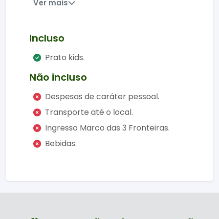
Ver mais
busca uma refeição com vista
privilegiada no Marco das Três Fronteiras.
Com ambiente temático, climatizado e
Incluso
aconchegante, o local oferece uma
experiência gastronômica tranquila após
Prato kids.
um dia de passeios.
Não incluso
Onde fica e o que esperar?
Despesas de caráter pessoal.
Localizado dentro do atrativo, o
Transporte até o local.
restaurante proporciona uma vista única
Ingresso Marco das 3 Fronteiras.
do encontro dos rios Iguaçu e Paraná,
cenário que marca a divisa entre Brasil,
Bebidas.
Argentina e Paraguai.
Destaques da experiência
Vista panorâmica da tríplice
fronteira
Ambiente confortável e temático