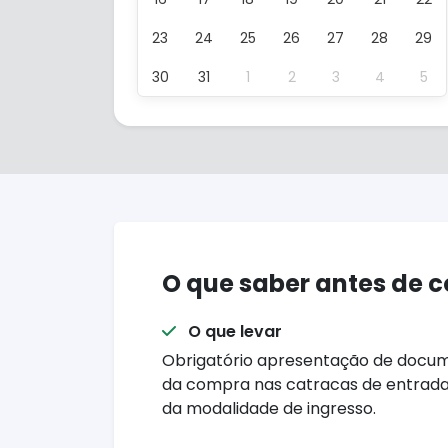
23
24
25
26
27
28
29
30
31
1
2
3
4
5
O que saber antes de 
O que levar
Obrigatório apresentação de docume
da compra nas catracas de entrada
da modalidade de ingresso.