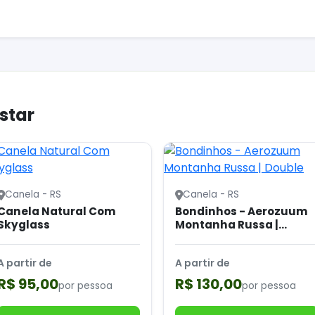
star
Canela - RS
Canela - RS
Canela Natural Com
Bondinhos - Aerozuum
Skyglass
Montanha Russa |
Double
A partir de
A partir de
R$ 95,00
R$ 130,00
por pessoa
por pessoa