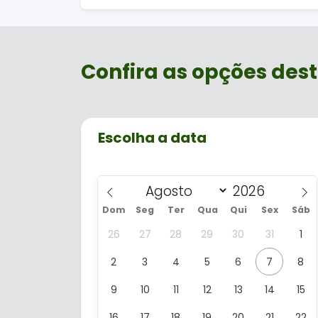
fôlego e apreciar a vista.
Confira as opções dest
Escolha a data
Dom
Seg
Ter
Qua
Qui
Sex
Sáb
26
27
28
29
30
31
1
2
3
4
5
6
7
8
9
10
11
12
13
14
15
16
17
18
19
20
21
22