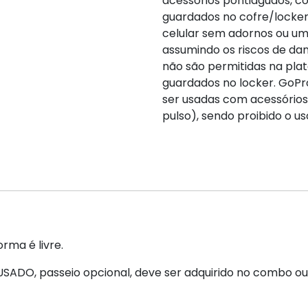
acessórios pontiagudos, co
guardados no cofre/locker 
celular sem adornos ou u
assumindo os riscos de dan
não são permitidas na plat
guardados no locker. GoP
ser usadas com acessórios 
pulso), sendo proibido o uso
ma é livre.
ABUSADO, passeio opcional, deve ser adquirido no combo