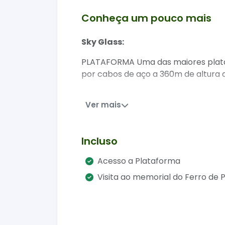
Conheça um pouco mais
Sky Glass:
PLATAFORMA Uma das maiores plataf
por cabos de aço a 360m de altura d
ABUSADO Um brinquedo exclusivo, qu
Ver mais
plataforma, que te deixam suspenso 
MEMORIAL Já parou para pensar na e
uma viagem no tempo para conhece
Incluso
de anos. Incluso no ingresso.
Acesso a Plataforma
DECK PÔR DO SOL Somos suspeitos em 
Visita ao memorial do Ferro de 
igual todo final de tarde, que vale
LOJAS E ALIMENTAÇÃO São mais de 13 
chocolates, malhas, couros, chima