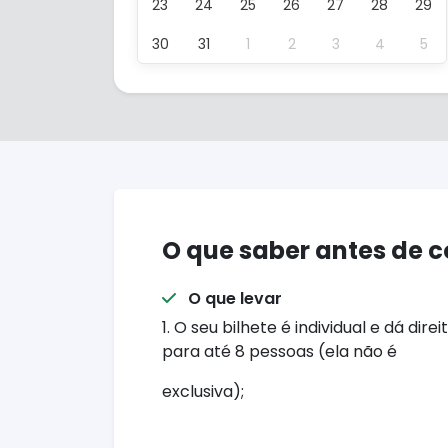
23
24
25
26
27
28
29
30
31
1
2
3
4
5
O que saber antes de 
O que levar
1. O seu bilhete é individual e dá di
para até 8 pessoas (ela não é
exclusiva);