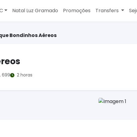
MC
Natal Luz Gramado
Promoções
Transfers
Sej
que Bondinhos Aéreos
éreos
, 699
2 horas