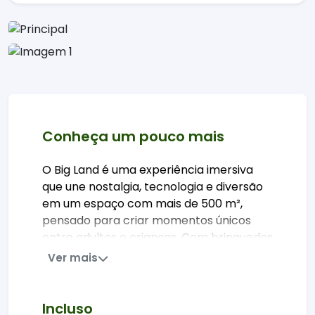
Conheça um pouco mais
O Big Land é uma experiência imersiva
que une nostalgia, tecnologia e diversão
em um espaço com mais de 500 m²,
pensado para criar momentos únicos
entre adultos e crianças. Com brinquedos
clássicos em versões gigantes e atrações
Ver mais
interativas para todas as idades, é uma
das opções mais originais de passeio em
família na Serra Gaúcha.
Incluso