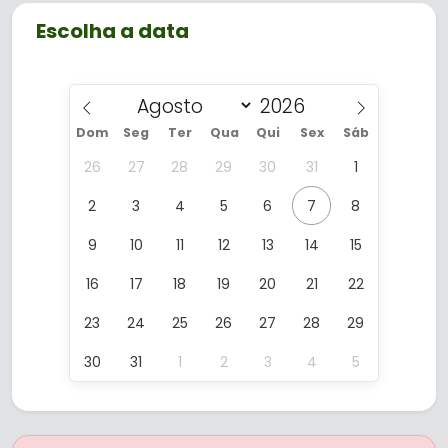
busca um passeio diferente em
Gramado, agradando crianças, jovens e
Escolha a data
adultos em igual medida.
Dom
Seg
Ter
Qua
Qui
Sex
Sáb
26
27
28
29
30
31
1
2
3
4
5
6
7
8
9
10
11
12
13
14
15
16
17
18
19
20
21
22
23
24
25
26
27
28
29
30
31
1
2
3
4
5