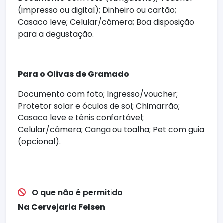
(impresso ou digital); Dinheiro ou cartão;
- Horta orgânica e viveiro de plantas,
Casaco leve; Celular/câmera; Boa disposição
com mudas à venda e hortênsias típicas
para a degustação.
da Serra
- Casinha do Hobbit, espaço lúdico
voltado ao público infantil
Para o Olivas de Gramado
- Trilhas ecológicas autoguiadas, ideais
Documento com foto; Ingresso/voucher;
para caminhar e se conectar com a
Protetor solar e óculos de sol; Chimarrão;
natureza
Casaco leve e tênis confortável;
Celular/câmera; Canga ou toalha; Pet com guia
- Olivas Sunset é o happy hour do Olivas
(opcional).
de Gramado, com DJs, saxofonistas e
vista para o pôr do sol mais bonito da
Serra Gaúcha. Acontece diariamente,
inclusive em dias de chuva, com estrutura
O que não é permitido
coberta e todo o conforto da Montanha
Mágica.
Na Cervejaria Felsen