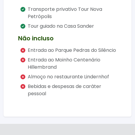
Transporte privativo Tour Nova
Petrópolis
Mirante Parada da Torre
Uma parada
Tour guiado na Casa Sander
panorâmica que oferece uma vista
deslumbrante do vale e das montanhas
Não incluso
da região, sendo uma parada obrigatória
para quem percorre a famosa Rota
Entrada ao Parque Pedras do Silêncio
Entrada ao Moinho Centenário
Pedras do Silêncio Parque
ao ar livre
Hillembrand
com mais de 80 esculturas em arenito
que ilustram a imigração alemã. Trilhas e
Almoço no restaurante Lindernhof
jardins bem cuidados proporcionam um
Bebidas e despesas de caráter
passeio tranquilo.
pessoal
Moinho Centenário Hillembrand
Um
moinho histórico rodeado por plátanos e
um córrego, que operou por quase 100
anos. Oferece um cenário encantador e
uma viagem ao passado.