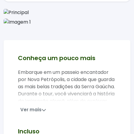
Conheça um pouco mais
Embarque em um passeio encantador
por Nova Petrópolis, a cidade que guarda
as mais belas tradições da Serra Gaúcha.
Durante o tour, você vivenciará a história
da imigração alemã, além de explorar
pontos turísticos que trazem o melhor da
Ver mais
cultura local. Este é um passeio repleto
de charme, história e muitas
oportunidades para fotos.
Incluso