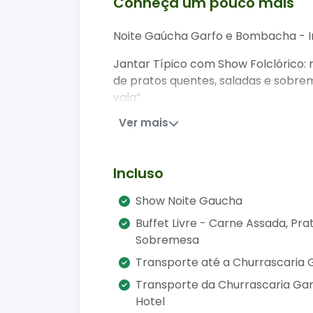
Conheça um pouco mais
Noite Gaúcha Garfo e Bombacha - I
Jantar Típico com Show Folclórico: m
de pratos quentes, saladas e sobre
vala”.
Ver mais
Durante o jantar a tradição gaúcha
folclórico e ritmos latino-american
do seu hotel e levá-lo até o evento
Incluso
veículos modernos e climatizados,
Show Noite Gaucha
O motorista estará no seu hotel no
transporte também estará disponíve
Buffet Livre - Carne Assada, Pra
sem se preocupar com o trajeto. Tud
Sobremesa
cultura, a música e a gastronomia d
Transporte até a Churrascaria
Transporte da Churrascaria Ga
Hotel