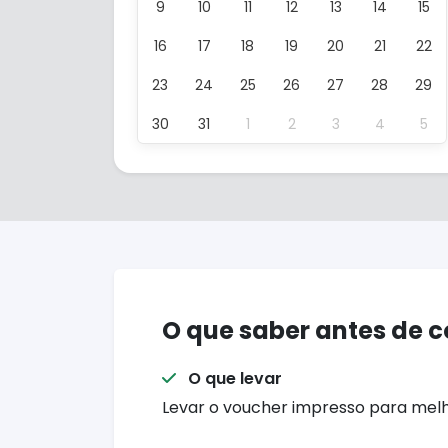
9
10
11
12
13
14
15
16
17
18
19
20
21
22
23
24
25
26
27
28
29
30
31
1
2
3
4
5
O que saber antes de 
O que levar
Levar o voucher impresso para mel