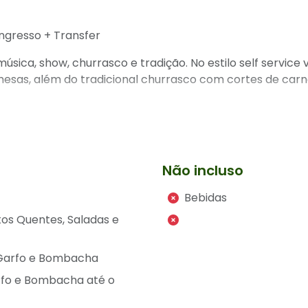
ngresso + Transfer
úsica, show, churrasco e tradição. No estilo self service
mesas, além do tradicional churrasco com cortes de carn
 é interpretada ao som de músicas típicas executadas ao
os. Para sua comodidade, oferecemos o serviço de transp
 Noite Gaúcha - Garfo e Bombacha. Nosso transporte con
Não incluso
 garantindo que você chegue ao evento com todo o confo
Bebidas
 horário combinado, pronto para acomodar você e seus 
l para levar você de volta ao hotel, garantindo que voc
tos Quentes, Saladas e
o é feito para sua conveniência, para que você só prec
a noite gaúcha!
 Garfo e Bombacha
rfo e Bombacha até o