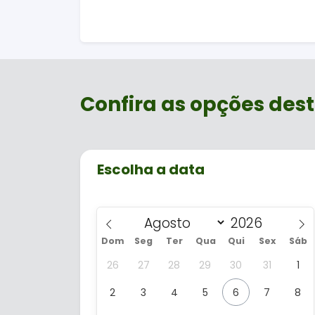
Confira as opções dest
Escolha a data
Dom
Seg
Ter
Qua
Qui
Sex
Sáb
26
27
28
29
30
31
1
2
3
4
5
6
7
8