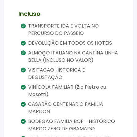
encantadoras.
Incluso
Como é a experiência Linha Bella?
TRANSPORTE IDA E VOLTA NO
O passeio Linha Bella combina visitas a
PERCURSO DO PASSEIO
propriedades rurais, contato com a
cultura local e momentos gastronômicos
DEVOLUÇÃO EM TODOS OS HOTEIS
únicos. Ao longo do trajeto, você vivencia
ALMOÇO ITALIANO NA CANTINA LINHA
costumes preservados por gerações,
BELLA (INCLUSO NO VALOR)
com paradas que destacam história,
VISITACAO HISTORICA E
hospitalidade e sabores coloniais.
DEGUSTAÇÃO
Por que fazer o Linha Bella?
VINÍCOLA FAMILIAR (Zio Pietro ou
Masotti)
Ideal para quem busca turismo cultural
em Gramado, o Linha Bella proporciona
CASARÃO CENTENARIO FAMILIA
uma imersão autêntica na herança
MARCON
italiana da Serra Gaúcha. É uma
BODEGÃO FAMILIA BOF - HISTÓRICO
experiência completa, que une tradição,
MARCO ZERO DE GRAMADO
emoção e conexão com a história local