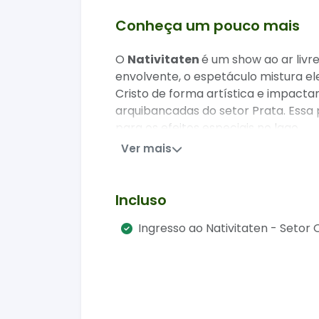
Conheça um pouco mais
O
Nativitaten
é um show ao ar liv
envolvente, o espetáculo mistura el
Cristo de forma artística e impacta
arquibancadas do setor Prata. Essa 
para os efeitos especiais no lago.
Ver mais
Destaques do espetáculo:
Figurinos e cenários imersivos: 
Incluso
Música ao vivo: Orquestra sinfô
Efeitos especiais e fogos sincro
Ingresso ao Nativitaten - Setor 
Narrativa comovente: Uma abor
O Nativitaten é considerado um dos e
atração imperdível para quem visit
Natal Luz de forma intensa e memor