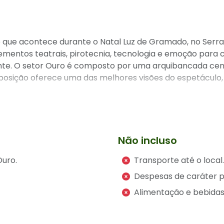
re que acontece durante o Natal Luz de Gramado, no Ser
ementos teatrais, pirotecnia, tecnologia e emoção para 
nte. O setor Ouro é composto por uma arquibancada centr
posição oferece uma das melhores visões do espetáculo, 
Cada detalhe transporta o público para dentro da história
Não incluso
nica e coral profissional elevam a emoção da apresentaçã
nizados: Uma verdadeira experiência sensorial.
Ouro.
Transporte até o local.
dagem poética e universal do nascimento de Jesus.
Despesas de caráter p
spetáculos natalinos mais belos do mundo. Ideal para fam
Alimentação e bebidas
a Gramado no fim de ano. É também uma excelente oport
ável.