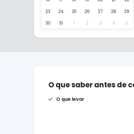
23
24
25
26
27
28
29
30
31
1
2
3
4
5
O que saber antes de 
O que levar