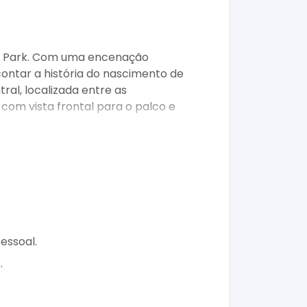
ra Park. Com uma encenação
contar a história do nascimento de
al, localizada entre as
com vista frontal para o palco e
.
o.
essoal.
ílias, casais e turistas, é uma
.
unidade para vivenciar a magia do