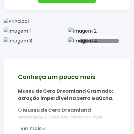
Veja todas as
imagens
Conheça um pouco mais
Museu de Cera Dreamland Gramado:
atração imperdível na Serra Gaúcha.
O
Museu de Cera Dreamland
Gramado
é uma das atrações mais
famosas da Serra Gaúcha, com mais de
Ver mais
100 estátuas realistas em tamanho real.