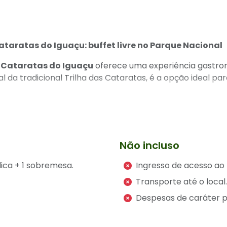
taratas do Iguaçu: buffet livre no Parque Nacional
 Cataratas do Iguaçu
oferece uma experiência gastro
nal da tradicional Trilha das Cataratas, é a opção ideal p
Não incluso
lica + 1 sobremesa.
Ingresso de acesso ao 
Transporte até o local.
brasileira, com variedade de saladas, pratos quentes e s
Despesas de caráter p