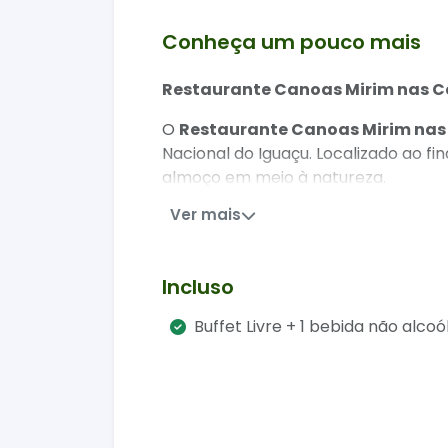
Conheça um pouco mais
Restaurante Canoas Mirim nas Ca
O
Restaurante Canoas Mirim nas
Nacional do Iguaçu. Localizado ao fi
almoço em meio à natureza.
Ver mais
O que está incluso no almoço?
O restaurante oferece:
Incluso
Buffet livre completo
1 bebida não alcoólica
Buffet Livre + 1 bebida não alcoó
1 sobremesa
O cardápio é inspirado na culinária 
Como é a experiência?