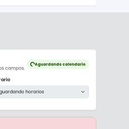
ureza e pela vegetação exuberante
ável e renovar as energias antes de
ados do Brasil.
Aguardando calendario
mos campos.
rario