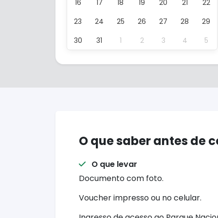
16
17
18
19
20
21
22
23
24
25
26
27
28
29
30
31
1
2
3
4
5
O que saber antes de 
O que levar
Documento com foto.
Voucher impresso ou no celular.
Ingresso de acesso ao Parque Nacion