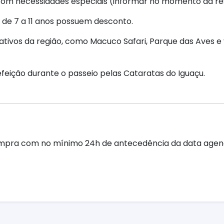
 com necessidades especiais (informar no momento da re
 de 7 a 11 anos possuem desconto.
tivos da região, como Macuco Safari, Parque das Aves e 
feição durante o passeio pelas Cataratas do Iguaçu.
ompra com no mínimo 24h de antecedência da data ag