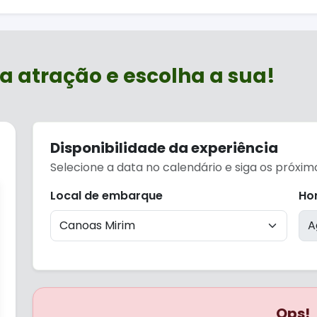
 proporcionando uma refeição cercada pelos sons da nat
é possível observar aves nativas da região.
, o Canoas Mirim é perfeito para fazer uma pausa confort
a atração e escolha a sua!
, natureza e tranquilidade em um dos destinos mais visit
Disponibilidade da experiência
Selecione a data no calendário e siga os próxi
Local de embarque
Ho
Ops!