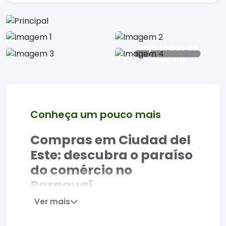
Veja todas as
imagens
Conheça um pouco mais
Compras em Ciudad del
Este: descubra o paraíso
do comércio no
Paraguai
Ver mais
Ciudad del Este
é o principal destino de
compras no Paraguai, com mais de 3.500