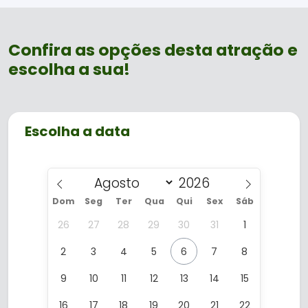
km/h, e
Passeio
, uma descida
contemplativa que permite apreciar a
Cascata do Caracol de um ângulo único.
Confira as opções desta atração e
O combo é ideal para quem procura o
escolha a sua!
que fazer em Canela e Gramado, unindo
aventura, natureza e uma das paisagens
mais famosas da Serra Gaúcha.
Escolha a data
Dom
Seg
Ter
Qua
Qui
Sex
Sáb
26
27
28
29
30
31
1
2
3
4
5
6
7
8
9
10
11
12
13
14
15
16
17
18
19
20
21
22