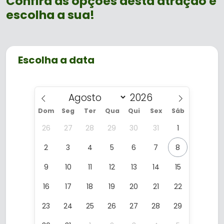
Confira as opções desta atração e
amantes da natureza, combinando
escolha a sua!
emoção, contemplação e aprendizado
ambiental.
Escolha a data
Dom
Seg
Ter
Qua
Qui
Sex
Sáb
26
27
28
29
30
31
1
2
3
4
5
6
7
8
9
10
11
12
13
14
15
16
17
18
19
20
21
22
23
24
25
26
27
28
29